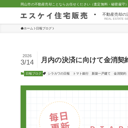
岡山市の不動産売却ことならお任せください（査定無料・秘密厳守
不動産売却の
REAL ESTATE S
ホーム
日報ブログ
2026
月内の決済に向けて金消契
3/14
日報ブログ
シラカワの日報
トマト銀行
新築一戸建て
金消契約