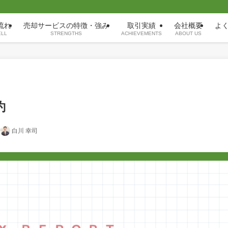
）
流れ
売却サービスの特徴・強み
取引実績
会社概要
よ
ELL
STRENGTHS
ACHIEVEMENTS
ABOUT US
約
白川 幸司