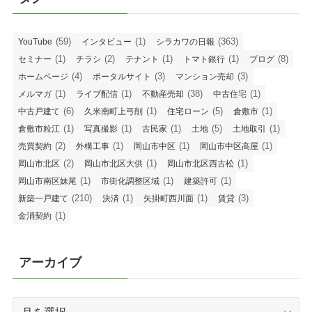
(59)
(1)
(363)
YouTube
インタビュー
シラカワの日報
(1)
(2)
(1)
(1)
(8)
セミナー
チラシ
テナント
トマト銀行
ブログ
(4)
(3)
(3)
ホームページ
ポータルサイト
マンション売却
(1)
(1)
(38)
(1)
メルマガ
ライブ配信
不動産売却
中古住宅
(6)
(1)
(5)
(1)
中古戸建て
久米南町上弓削
住宅ローン
倉敷市
(1)
(1)
(1)
(5)
(1)
倉敷市粒江
写真撮影
古民家
土地
土地取引
(2)
(1)
(1)
(1)
売買契約
外構工事
岡山市中区
岡山市中区高屋
(2)
(1)
(1)
岡山市北区
岡山市北区大供
岡山市北区西古松
(1)
(1)
(1)
岡山市南区妹尾
市街化調整区域
建築許可
(210)
(1)
(1)
(3)
新築一戸建て
決済
矢掛町西川面
賃貸
(1)
金消契約
アーカイブ
ア