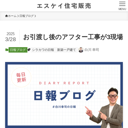
MENU
ホーム
日報ブログ
2025
お引渡し後のアフター工事が3現場
3/28
白川 幸司
日報ブログ
シラカワの日報
新築一戸建て