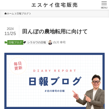
MENU
ホーム
日報ブログ
2024
田んぼの農地転用に向けて
11/25
白川 幸司
日報ブログ
シラカワの日報