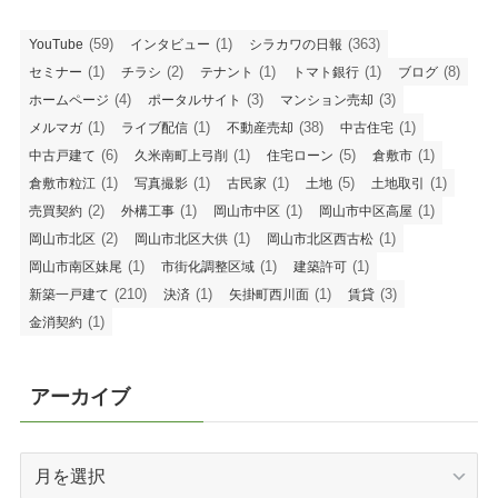
(59)
(1)
(363)
YouTube
インタビュー
シラカワの日報
(1)
(2)
(1)
(1)
(8)
セミナー
チラシ
テナント
トマト銀行
ブログ
(4)
(3)
(3)
ホームページ
ポータルサイト
マンション売却
(1)
(1)
(38)
(1)
メルマガ
ライブ配信
不動産売却
中古住宅
(6)
(1)
(5)
(1)
中古戸建て
久米南町上弓削
住宅ローン
倉敷市
(1)
(1)
(1)
(5)
(1)
倉敷市粒江
写真撮影
古民家
土地
土地取引
(2)
(1)
(1)
(1)
売買契約
外構工事
岡山市中区
岡山市中区高屋
(2)
(1)
(1)
岡山市北区
岡山市北区大供
岡山市北区西古松
(1)
(1)
(1)
岡山市南区妹尾
市街化調整区域
建築許可
(210)
(1)
(1)
(3)
新築一戸建て
決済
矢掛町西川面
賃貸
(1)
金消契約
アーカイブ
ア
ー